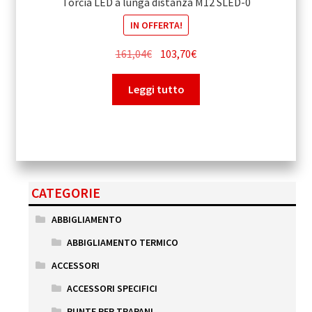
Torcia LED a lunga distanza M12 SLED-0
IN OFFERTA!
Il
Il
161,04
€
103,70
€
prezzo
prezzo
originale
attuale
Leggi tutto
era:
è:
161,04€.
103,70€.
CATEGORIE
ABBIGLIAMENTO
ABBIGLIAMENTO TERMICO
ACCESSORI
ACCESSORI SPECIFICI
PUNTE PER TRAPANI