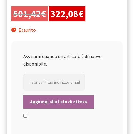
Il
Il
501,42
€
322,08
€
prezzo
prezzo
originale
attuale
Esaurito
era:
è:
501,42€.
322,08€.
Avvisami quando un articolo è di nuovo
disponibile.
Aggiungi alla lista di attesa