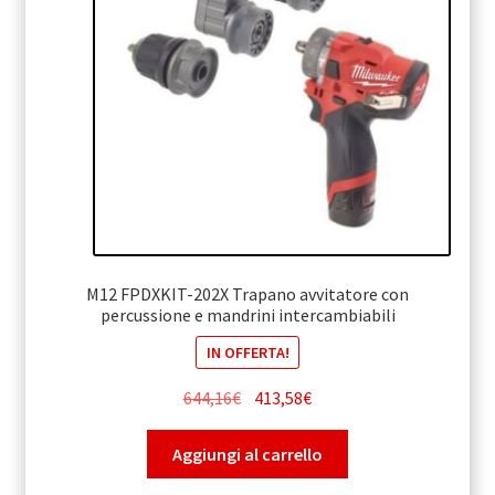
M12 FPDXKIT-202X Trapano avvitatore con
percussione e mandrini intercambiabili
IN OFFERTA!
Il
Il
644,16
€
413,58
€
prezzo
prezzo
originale
attuale
Aggiungi al carrello
era:
è: