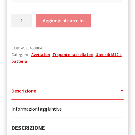
M12
Aggiungi al carrello
FPD
Trapano
avvitatore
compatto
COD:
4933459804
Categorie:
Avvitatori
,
Trapani e tassellatori
,
Utensili M12 a
con
batteria
percussione
quantità
Descrizione
Informazioni aggiuntive
DESCRIZIONE