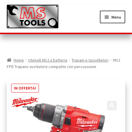
Vai
Vai
alla
al
Menu
navigazione
contenuto
HOME
ASSISTENZA POST-VENDITA
Home
Utensili M12 a batteria
Trapani e tassellatori
M12
CARRELLO
FPD Trapano avvitatore compatto con percussione
CASSA
IN OFFERTA!
CHI SIAMO
CONDIZIONI DI VENDITA
CONTATTI