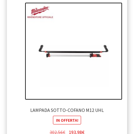
644,16€.
413,58€.
LAMPADA SOTTO-COFANO M12 UHL
IN OFFERTA!
Il
Il
302,56
€
193,98
€