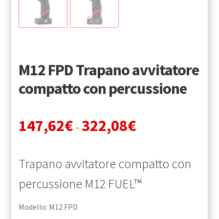
SPEDIZIONI
TERMINI E CONDIZIONI
M12 FPD Trapano avvitatore
compatto con percussione
Fascia
147,62
€
322,08
€
-
di
prezzo:
Trapano avvitatore compatto con
da
percussione M12 FUEL™
147,62€
Modello: M12 FPD
a