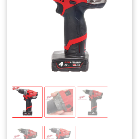
GARANZIA MIGLIOR PREZZO
IL MIO ACCOUNT
INCLUSO NELLA VENDITA
MAPPA DEL SITO
NOLEGGIO A LUNGO TERMINE
PERCHÈ COMPRARE DA NOI
PRIVACY
PRIVACY
RESTITUZIONE GRATUITA
SHOP